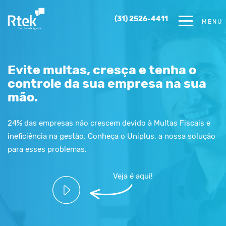
rzbet giriş
starzbet
starzbet güncel giriş
starzbet giriş
starzbet
starzbet
(31) 2526-4411
MENU
Evite multas, cresça e tenha o
controle da sua empresa na sua
mão.
24% das empresas não crescem devido à Multas Fiscais e
ineficiência na gestão. Conheça o Uniplus, a nossa solução
para esses problemas.
Veja é aqui!