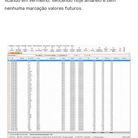
ficando em vermelho, vencendo hoje amarelo e sem
nenhuma marcação valores futuros.